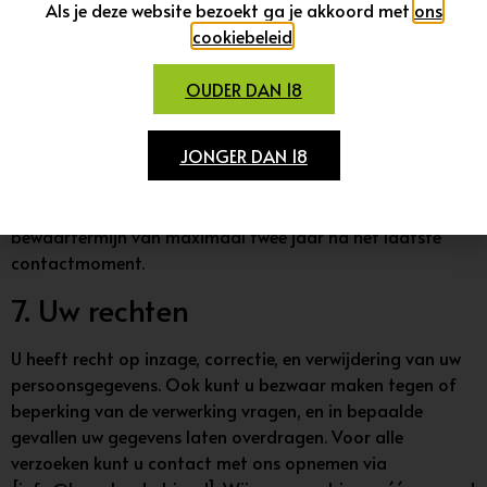
Als je deze website bezoekt ga je akkoord met
ons
Deze partijen verwerken gegevens uitsluitend in opdracht
cookiebeleid
.
van Hooglander Bier en overeenkomstig met dit
privacybeleid.
OUDER DAN 18
6. Bewaartermijn
JONGER DAN 18
Wij bewaren uw gegevens niet langer dan noodzakelijk is
voor de hierboven genoemde doeleinden, of zolang als wij
wettelijk verplicht zijn. Voor marketinggegevens geldt een
bewaartermijn van maximaal twee jaar na het laatste
contactmoment.
7. Uw rechten
U heeft recht op inzage, correctie, en verwijdering van uw
persoonsgegevens. Ook kunt u bezwaar maken tegen of
beperking van de verwerking vragen, en in bepaalde
gevallen uw gegevens laten overdragen. Voor alle
verzoeken kunt u contact met ons opnemen via